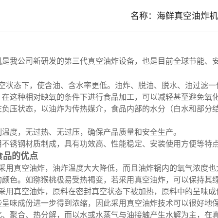
名称：
海鲜真空油炸机
机是我公司新研发的第三代真空油炸设备，也是目前全球节能、
空状态下，使含油、含水率更低。油炸、脱油、脱水、油过滤一
，在这种相对缺氧的条件下进行食品加工，可以减轻甚至避免氧
在负压状态，以油炸为传热媒介，食品内部的水分（白水和部分
制温度，无过热、无过压，确保产品质量和安全生产。
用不锈钢材质制成，具有功效高、性能稳定、安装使用方便等特
食品的优点
采用真空油炸，油炸温度大大降低，而且油炸锅内的氧气浓度也
的颜色。如猕猴桃极易受热褐变，若采用真空油炸，可以保持其
采用真空油炸，原料在密封真空状态下被加热，原料中的呈味成
些呈味成份进一步得到浓缩，因此采用真空油炸技术可以很好地
化、聚合、热分解，而以水或水蒸气与油接触产生水解为主，在