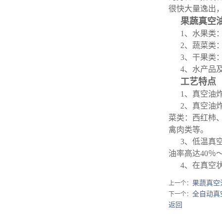
很快大量逸出
果蔬真空
1、水果类
2、蔬菜类
3、干果类
4、
水产品
工艺特点
1、真空油
2、真空油
菜类：西红柿
禽肉类等。
3、低温真
油率高达40％
4、
在真空
果蔬真空
上一个：
全自动真
下一个：
返回