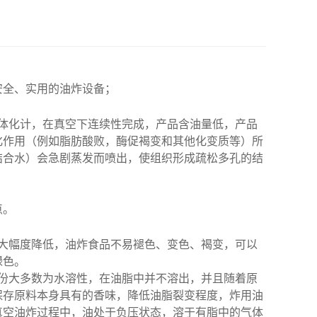
安全、实用的油炸设备；
体化计，在真空下连续性完成，产品含油量低，产品
化作用（例如脂肪酸败，酶促褐变和其他化变质等）所
结合水）会急剧蒸发而喷出，使组织形成疏松多孔的结
点。
大幅度降低，油炸食品不易褪色、变色、褐变，可以
绿色。
份大多数为水溶性，在油脂中并不溶出，并且随着原
保存原料本身具有的香味，降低油脂裂变程度，炸用油
真空油炸过程中，油处于负压状态，溶于有脂中的气体