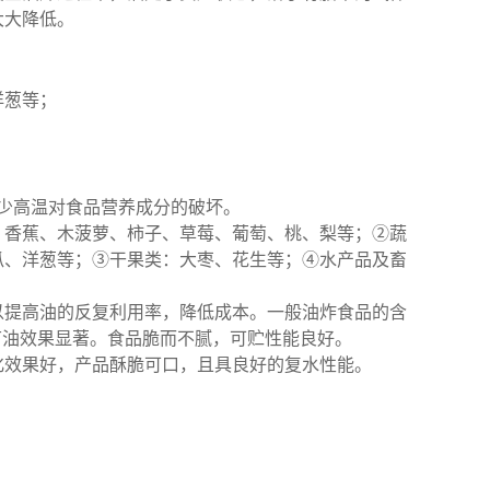
大大降低。
；
洋葱等；
减少高温对食品营养成分的破坏。
、香蕉、木菠萝、柿子、草莓、葡萄、桃、梨等；②蔬
瓜、洋葱等；③干果类：大枣、花生等；④水产品及畜
以提高油的反复利用率，降低成本。一般油炸食品的含
0%，节油效果显著。食品脆而不腻，可贮性能良好。
化效果好，产品酥脆可口，且具良好的复水性能。