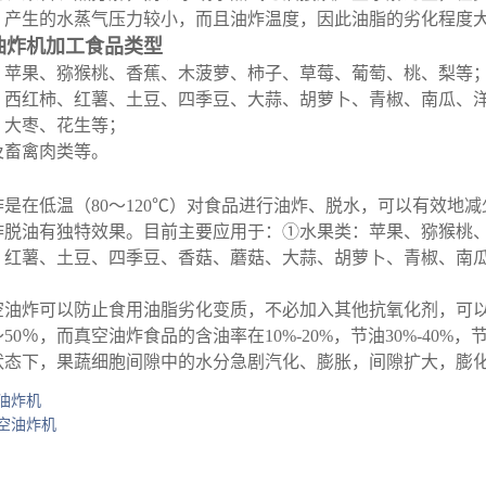
，产生的水蒸气压力较小，而且油炸温度，因此油脂的劣化程度
油炸机加工食品类型
：苹果、猕猴桃、香蕉、木菠萝、柿子、草莓、葡萄、桃、梨等
：西红柿、红薯、土豆、四季豆、大蒜、胡萝卜、青椒、南瓜、
：大枣、花生等；
及畜禽肉类等。
炸是在低温（80～120℃）对食品进行油炸、脱水，可以有效地
炸脱油有独特效果。目前主要应用于：①水果类：苹果、猕猴桃
、红薯、土豆、四季豆、香菇、蘑菇、大蒜、胡萝卜、青椒、南
空油炸可以防止食用油脂劣化变质，不必加入其他抗氧化剂，可
～50％，而真空油炸食品的含油率在10%-20%，节油30%-4
状态下，果蔬细胞间隙中的水分急剧汽化、膨胀，间隙扩大，膨
油炸机
空油炸机