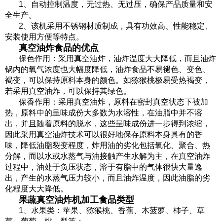
1、自动控制温度，无过热、无过压，确保产品质量和安
全生产。
2、
该机采用不锈钢材质制成，具有功效高、性能稳定、
安装使用方便等特点。
真空油炸食品的优点
保色作用：采用真空油炸，油炸温度大大降低，而且油炸
锅内的氧气浓度也大幅度降低，油炸食品不易褪色、变色、
褐变，可以保持原料本身的颜色。如猕猴桃极易受热褐变，
若采用真空油炸，可以保持其绿色。
保香作用：采用真空油炸，原料在密封真空状态下被加
热，原料中的呈味成份大多数为水溶性，在油脂中并不溶
出，并且随着原料的脱水，这些呈味成份进一步得到浓缩，
因此采用真空油炸技术可以很好地保存原料本身具有的香
味，降低油脂裂变程度，炸用油的劣化包括氧化、聚合、热
分解，而以水或水蒸气与油接触产生水解为主，在真空油炸
过程中，油处于负压状态，溶于有脂中的气体很快大量逸
出，产生的水蒸气压力较小，而且油炸温度，因此油脂的劣
化程度大大降低。
果蔬真空油炸机加工食品类型
1、水果类：苹果、猕猴桃、香蕉、木菠萝、柿子、草