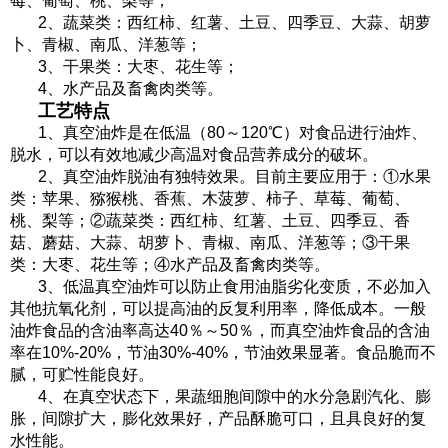
莓、葡萄、桃、梨等；
2、蔬菜类：西红柿、红薯、土豆、四季豆、大蒜、胡萝
卜、青椒、南瓜、洋葱等；
3、干果类：大枣、花生等；
4、
水产品及畜禽肉类等。
工艺特点
1、真空油炸是在低温（80～120℃）对食品进行油炸、
脱水，可以有效地减少高温对食品营养成分的破坏。
2、真空油炸脱油有独特效果。目前主要应用于：①水果
类：苹果、猕猴桃、香蕉、木菠萝、柿子、草莓、葡萄、
桃、梨等；②蔬菜类：西红柿、红薯、土豆、四季豆、香
菇、蘑菇、大蒜、胡萝卜、青椒、南瓜、洋葱等；③干果
类：大枣、花生等；④水产品及畜禽肉类等。
3、低温真空油炸可以防止食用油脂劣化变质，不必加入
其他抗氧化剂，可以提高油的反复利用率，降低成本。一般
油炸食品的含油率高达40％～50％，而真空油炸食品的含油
率在10%-20%，节油30%-40%，节油效果显著。食品脆而不
腻，可贮性能良好。
4、
在真空状态下，果蔬细胞间隙中的水分急剧汽化、膨
胀，间隙扩大，膨化效果好，产品酥脆可口，且具良好的复
水性能。